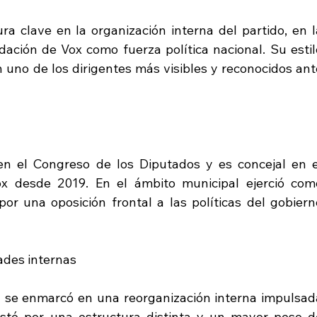
a clave en la organización interna del partido, en la
idación de Vox como fuerza política nacional. Su estilo
n uno de los dirigentes más visibles y reconocidos ante
n el Congreso de los Diputados y es concejal en el
 desde 2019. En el ámbito municipal ejerció como
r una oposición frontal a las políticas del gobierno
ades internas
l se enmarcó en una reorganización interna impulsada
ostó por una estructura distinta y un mayor peso de