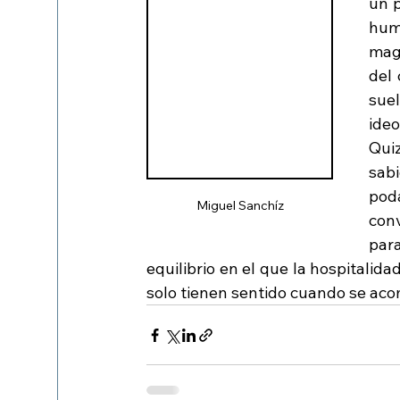
un p
hum
mag
del 
sue
ideo
Quiz
sab
pod
Miguel Sanchíz
conv
para
equilibrio en el que la hospitalid
solo tienen sentido cuando se ac