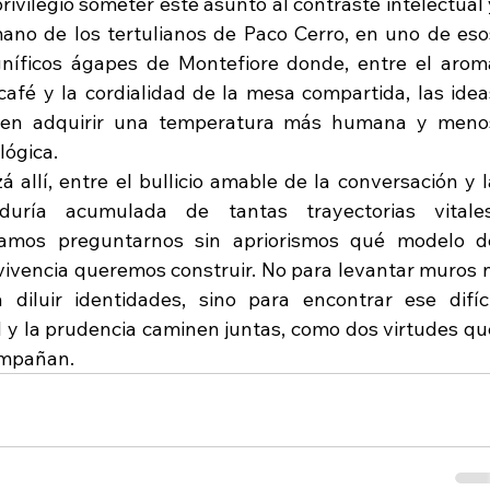
rivilegio someter este asunto al contraste intelectual y
ano de los tertulianos de Paco Cerro, en uno de esos
níficos ágapes de Montefiore donde, entre el aroma
café y la cordialidad de la mesa compartida, las ideas
len adquirir una temperatura más humana y menos
lógica.
á allí, entre el bullicio amable de la conversación y la
iduría acumulada de tantas trayectorias vitales,
amos preguntarnos sin apriorismos qué modelo de
ivencia queremos construir. No para levantar muros ni
 diluir identidades, sino para encontrar ese difícil
ad y la prudencia caminen juntas, como dos virtudes que
ompañan.