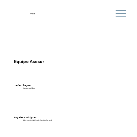
APEVE
Equipo Asesor
Javier Saguar
Asesor Jurídico
ángeles rodríguez
Información Gráfica & Gestión General